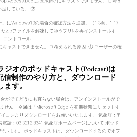
terop.Access.Dao._DBEngine'にキャストできません。 □ 考え
不足している。 ②
」にWindows10の場合の確認方法を追加。（1-3頁、1-17
ドしたZipファイルを解凍してゆうプリRを再インストールす
・ コントロール
o._DBEngine'にキャストできません。 □ 考えられる原因. ① ユーザーの権
オのポッドキャスト(Podcast)は
配信制作のやり方と、ダウンロード
します。
などの不具合がでてどうにも直らない場合は、アンインストールがで
。今回は「Microsoft Edge を初期状態にリセットす
アイコンよりダウンロードをお願いいたします。 気象庁：〒
 代表電話：03-3212-8341 気象庁ホームページについて ポッド
思います。 ポッドキャストは、ダウンロードするのでオフ