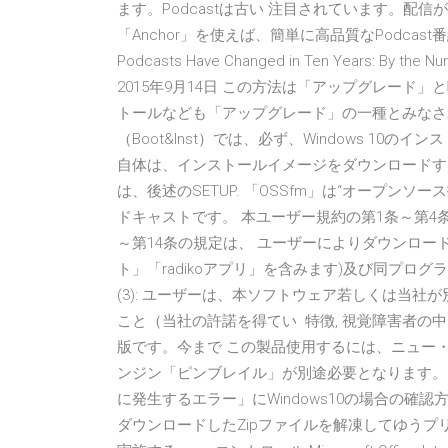
ます。Podcastは古い 注目されています。
「Anchor」を使えば、簡単に高品質なPodcas
Podcasts Have Changed in Ten Years
2015年9月14日 この方法は「アップグレー
トールなども「アップグレード」の一種とみなさ
（Boot&Inst）では、必ず、Windows 10
自体は、インストールイメージをダウンロードす
は、後述のSETUP. 「OSSfm」は“オープンソー
ドキャストです。 本ユーザー規約の第1条～第4条、
～第14条の規定は、 ユーザーによりダウンロード
ト」「radikoアプリ」を含みます)及び同プ
(3): ユーザーは、本ソフトウェア若しくは当
こと（当社の許諾を得てい 特徴, 視覚障害者の中で
版です。今まで この製品使用するには、ニュー
ンジン「ピンブレイル」が別途必要となります。 201
に発生するエラー」にWindows10の場合の確認方
ダウンロードしたZipファイルを解凍してゆうプ