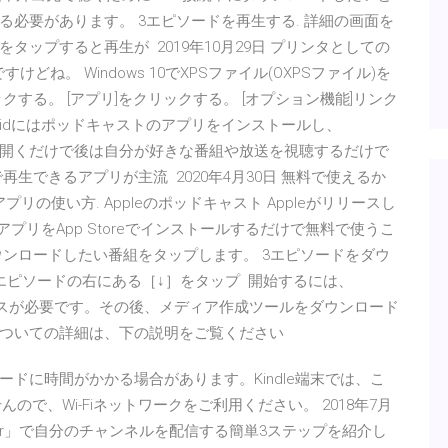
必要があります。 3エピソードを再生する. 詳細の画面を
ップすると再生が 2019年10月29日 プリンタとしての
んですけどね。 Windows 10でXPSファイル(OXPSファイル)を
する。 [アプリ]をクリックする。 [オプション機能]リンク
Androidにはポッドキャストのアプリをインストールし、
ウザで開くだけで後は自分が好きな番組や放送を視聴するだけで
生できるアプリが主流 2020年4月30日 無料で使えるか
リの使い方. Appleのポッドキャスト Appleがリリースし
アプリをApp Storeでインストールするだけで無料で使うこ
をダウンロードしたい番組をタップします。 3エピソードをダウ
エピソードの右にある［↓］をタップ 開始するには、
イセンスが必要です。その後、メディア作成ツールをダウンロード
についての詳細は、下の説明をご覧ください
ドに時間がかかる場合があります。Kindle端末では、こ
で、Wi-Fiネットワークをご利用ください。 2018年7月
nchor」で自分のチャンネルを配信する簡単3ステップを紹介し