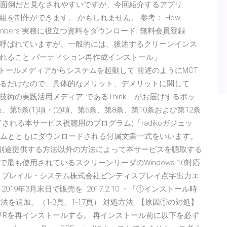
配信が面倒だと見なされやすいですが、今回紹介するアプリ
t番組を制作ができます。 かもしれません。 参考： How
: By the Numbers 実務に役立つ資料をダウンロード. 無料会員登録
ド」と呼ばれていますが、一般的には、後述するクリーンインス
れること パーティション再作成インストール」
のインストールメディアからシステムを起動して 前述のようにMCT
るだけなので、具体的なメリット、デメリットに関して
ス技術の実践活用メディア”であるThink ITがお届けするポッ
第5条(1)項・(2)項、第6条、第8条、第10条および第12条
される本サービス視聴用のプログラム(「radikoガジェッ
ログラムとともにダウンロードされる付属文書一式をいいます。
社が別途提供する方法以外の方法によって本サービスを聴取する
最も使用されているスクリーンリーダのWindows 10対応
・ブレイル・システム株式会社ピンディスプレイ点字出力エ
9年3月末日で販売を 2017.2.10 ・「①インストール時
法を追加。（1-3頁、1-17頁） 対処方法. 【原因①の対処】.
リRを再インストールする。 再インストール前に以下を必ず