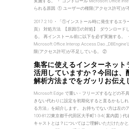
実施する。 ・ コントロール Microsoft.Office.In
られる原因. ① ユーザーの権限(アクセス許可)が
2017.2.10 ・「①インストール時に発生するエラー
頁） 対処方法. 【原因①の対処】. ダウンロー
る。 再インストール前に以下を必ず実施する。 
Microsoft.Office.Interop.Access.Da
限(アクセス許可)が不足している。 ②
集客に使えるインターネットラジ
活用していますか？今回は、
解析方法までをガッリお伝え
Microsoft Edge で重い・フリーズする
きない代わりに設定を初期化すると直るかもしれません
る方法」を紹介します。 お持ちでない方は左の
100-8122東京都千代田区大手町1-3-4( 案内図 )
キャストとは？についてはご理解いただけたかと