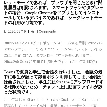
レットモードであれば、ブラウザを閉じたときに閲
覧履歴は削除されます。 スマートフォンやタブレッ
トの場合、Google Chromeをアプリとしてインスト
ールしているデバイスであれば、シークレットモー
ドの利用が可能です。
2020/05/19
4 Comments
Office365 Solo 64ビット版をインストールする手順 Office 365
Soloをダウンロードする. Office 365 Soloをインストールする
には、事前に購入しダウンロードする必要があります。
Office365 Soloは1年間で12,984円です。（2020年3月時点）
Teamsで教員と学生で会議を行いました。 会議の最
中に学生が誤って録画ボタンを押してしまい会議が
録画されました。 学生にはStreamにアップロードす
る権限がないため、チャット上に動画ファイルが残
った状態です。
2020年3月9日 SharePoint Online や OneDrive for Business に
保存されているファイルは、簡単に他のユーザーと「共有」