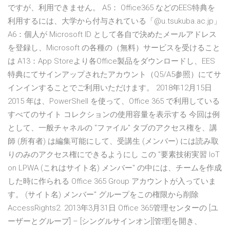
ですが、利用できません。 A5： Office365 などのEES特典を
利用するには、大学から付与されている「@u.tsukuba.ac.jp」
A6：個人が Microsoft ID として各自で決めたメールアドレス
を登録し、Microsoft の各種の（無料）サービスを受けること
は A13：App Storeより各Office製品をダウンロードし、EES
特典にてサインアップされたアカウント（Q5/A5参照）にてサ
インインすることでご利用いただけます。 2018年12月15日
2015 年は、PowerShell を使って、Office 365 で利用している
すべてのサイト コレクションの使用容量を表示する 今回は例
として、一般チャネルの "ファイル" タブのアクセス権を、講
師 (所有者) は編集可能にして、受講生 (メンバー) には読み取
りのみのアクセス権にできるようにし この "要素技術実習 IoT
on LPWA (これはサイト名) メンバー" の中には、チームを作成
した時に作られる Office 365 Group アカウントが入っていま
す。 (サイト名) メンバー" グループをこの権限から削除
AccessRights2. 2013年3月31日 Office 365管理センターの [ユ
ーザーとグループ] – [シングルサインオン][管理]を開き、