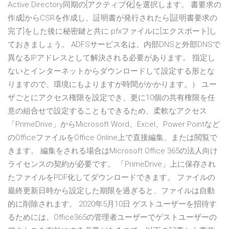
Active Directory同期の[アクティブ化]を選択します。 書要求の
作成]からCSRを作成し、証明書が発行されたら[証明書要求の
完了]をした後に秘密鍵と共に.pfxファイルに[エクスポート]し
ておきましょう。 ADFSサービス名は、内部DNSと外部DNSで
異なるIPアドレスとして解決される必要があります。 指定し
ないとインターネットからダウンロードして設定する形とな
りますので、環境にもよりますが時間がかかります。） ユー
ザごとにアクセス権限を設定でき、更に10個の共有権限を任
意の組合せで設定することもできるため、柔軟なアクセス
「PrimeDrive」からMicrosoft Word、Excel、Power Pointなど
のOfficeファイルをOffice Online上で直接編集、または閲覧で
きます。 編集をされる場合はMicrosoft Office 365の法人向け
ライセンスの契約が必要です。 「PrimeDrive」上に保存され
たファイルをPDF化してダウンロードできます。 ファイルの
最終更新日時から設定した期限を過ぎると、ファイルは自動
的に削除されます。 2020年5月10日 ゲストユーザーを招待す
るためには、Office365の管理者ユーザーでゲストユーザーの