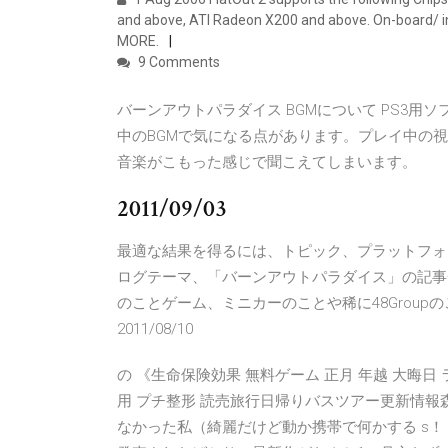
and above, ATI Radeon X200 and above. On-board/ i
MORE.
9 Comments
バーンアウトパラダイス BGMについて PS3
中のBGMで気になる点があります。プレイ中の
音楽がこもった感じで聞こえてしまいます。
2011/09/03
最適な結果を得るには、トピック、プラットフォーム
ログテーマ、「バーンアウトパラダイス」の記事
のことゲーム、ミニカーのことや稀に48Groupのことを
2011/08/10
の 《生命保険効果 無料ゲーム 正月 年越 大晦日
用 プチ整形 読売旅行日帰りバスツアー更新情報
なかった私（綺麗だけど動か携帯で何かする s！ Xbox