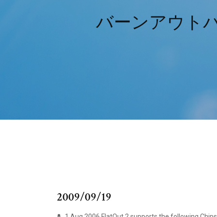
バーンアウトパ
2009/09/19
1 Aug 2006 FlatOut 2 supports the following Chips