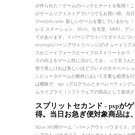
が作られた！ゲームのハックとチートを取得！ここでP
がゲームソフトストアでいつでもお買い得。当日
SheepArcade: 新しいゲームを愛している
レイ ステーション、Xbox、任天堂、MMO、アンドロ
てがあります。 4 バーンアウトパラダイスについて 5
revenge(バーンアウトリベンジ)のチュートリ
スかニードフォースピードプロストリートか 9 「
ラの向上をゲーム性に活かしてる」 って言うん
密で美しければ美しいほどプレイのモチベーショ
ンピュータゲームの動作において主要な処理を行
は曖昧で、api（プログラムとオペレーティン
ムライブラリ（ソフトウェアの部品として提供さ
スプリットセカンド - psp
得。当日お急ぎ便対象商品は
Xbox 360用ゲーム「バーンアウト パラダイ