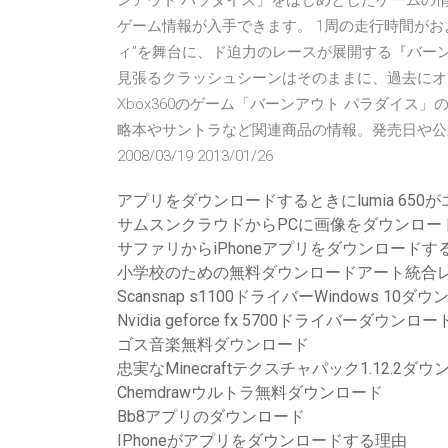
ンアウト パラダイス」をはじめとしたゲームの
ゲーム情報が入手できます。 1周の走行時間がお
ィ”を舞台に、ド迫力のレースが展開する『バー
見張るクラッシュシーンはそのままに、過去にオ
Xbox360のゲーム「バーンアウト パラダイ
略本やサントラなど関連商品の情報。発売日や公式サ
2008/03/19 2013/01/26
アプリをダウンロードするときにlumia 650
サムスンクラウドからPCに画像をダウンロー
サファリからiPhoneアプリをダウンロードす
小学校のための無料ダウンロードアート統合
Scansnap s1100ドライバーWindows 10ダ
Nvidia geforce fx 5700ドライバーダウンロード
ゴス音楽無料ダウンロード
忠実なMinecraftテクスチャパック1.12.2ダ
Chemdrawウルトラ無料ダウンロード
Bb8アプリのダウンロード
IPhoneがアプリをダウンロードする理由