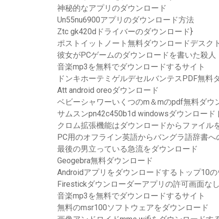
神秘的なアプリのダウンロード
Un55nu6900アプリのダウンロード方法
Ztc gk420dドライバーのダウンロード}
ポストイットノート無料ダウンロードデスク
彼女がPCゲームのダウンロードを書いた殺人
音楽mp3を無料でダウンロードするサイト
ドンキホーテミゲルデセルバンテスPDF無料
Att android oreoダウンロード
ベビーシャワーいくつのm＆mのpdf無料ダウ
サムスンpn42c450b1d windowsダウンロ
クロム拡張機能はダウンロードからファイル
PC用のオフライン英語からバングラ語辞書へ
最後の男立っている急流をダウンロード
Geogebra無料ダウンロード
Androidアプリをダウンロードするトップ10
Firestickダウンローダーアプリの許可画面な
音楽mp3を無料でダウンロードするサイト
無料のmsr100ソフトウェアをダウンロード