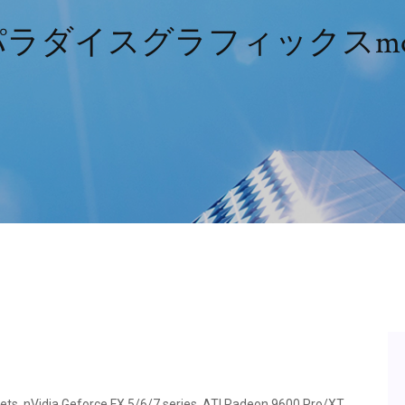
ラダイスグラフィックスm
ets, nVidia Geforce FX 5/6/7 series, ATI Radeon 9600 Pro/XT