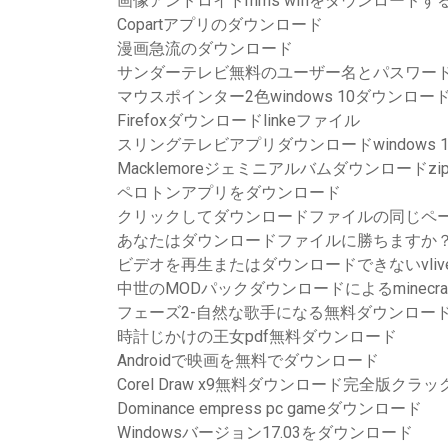
画像アンドロイドmms wifiをダウンロードす
Copartアプリのダウンロード
漫画急流のダウンロード
サンダーテレビ無料のユーザー名とパスワード
マウスポインター2色windows 10ダウンロー
Firefoxダウンロードlinkeファイル
スリングテレビアプリダウンロードwindows 1
Macklemoreジェミニアルバムダウンロードzipp
ペロトンアプリをダウンロード
クリックしてダウンロードファイルの同じペ
あなたはダウンロードファイルに勝ちますか
ビデオを再生またはダウンロードできないvliv
中世のMODパックダウンロードによるminecraf
フェーズ2-自然な歌手になる無料ダウンロー
時計じかけの王女pdf無料ダウンロード
Androidで映画を無料でダウンロード
Corel Draw x9無料ダウンロード完全版クラ
Dominance empress pc gameダウンロード
Windowsバージョン17.03をダウンロード