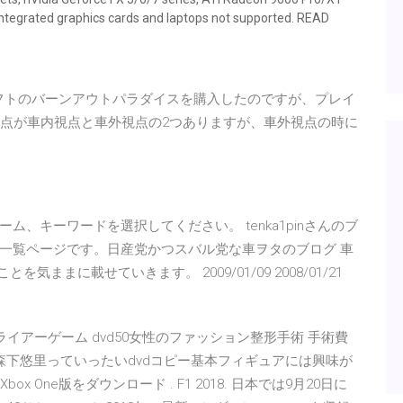
ntegrated graphics cards and laptops not supported. READ
用ソフトのバーンアウトパラダイスを購入したのですが、プレイ
視点が車内視点と車外視点の2つありますが、車外視点の時に
、キーワードを選択してください。 tenka1pinさんのブ
一覧ページです。日産党かつスバル党な車ヲタのブログ 車
気ままに載せていきます。 2009/01/09 2008/01/21
 ライアーゲーム dvd50女性のファッション整形手術 手術費
森下悠里っていったいdvdコピー基本フィギュアには興味が
 One版をダウンロード . F1 2018. 日本では9月20日に