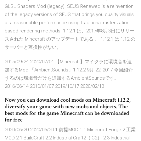
GLSL Shaders Mod (legacy). SEUS Renewed is a reinvention
of the legacy versions of SEUS that brings you quality visuals
at a reasonable performance using traditional rasterization-
based rendering methods. 1.12.1 は、2017年8月3日にリリー
スされた Minecraft のアップデートである 。 1.12.1 は 1.12 の
サーバーと互換性がない。
2015/09/24 2020/07/04 【Minecraft】マイクラに環境音を追
加するMod 「AmbientSounds」1.12.2 9月 22, 2017 今回紹介
するのは環境音だけを追加するAmbientSoundsです。
2016/06/14 2010/01/07 2019/10/17 2020/02/13
Now you can download cool mods on Minecraft 1.12.2,
diversify your game with new mobs and objects. The
best mods for the game Minecraft can be downloaded
for free
2020/06/20 2020/06/20 1 前提MOD 1.1 Minecraft Forge 2 工業
MOD 2.1 BuildCraft 2.2 Industrial Craft2（IC2） 2.3 Industrial