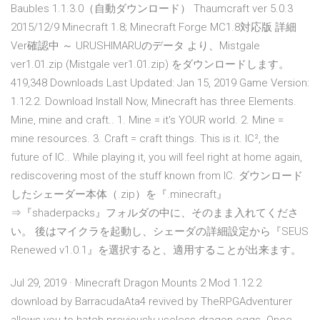
Baubles 1.1.3.0（自動ダウンロード） Thaumcraft ver 5.0.3
2015/12/9 Minecraft 1.8; Minecraft Forge MC1.8対応版 詳細
Ver確認中 ～ URUSHIMARUのデータ より、Mistgale
ver1.01.zip (Mistgale ver1.01.zip) をダウンロードします。
419,348 Downloads Last Updated: Jan 15, 2019 Game Version:
1.12.2. Download Install Now, Minecraft has three Elements.
Mine, mine and craft.. 1. Mine = it's YOUR world. 2. Mine =
mine resources. 3. Craft = craft things. This is it. IC², the
future of IC.. While playing it, you will feel right at home again,
rediscovering most of the stuff known from IC. ダウンロード
したシェーダー本体（.zip）を『.minecraft』
⇒『shaderpacks』フォルダの中に、そのまま入れてくださ
い。 後はマイクラを起動し、シェーダの詳細設定から『SEUS
Renewed v1.0.1』を選択すると、適用することが出来ます。
Jul 29, 2019 · Minecraft Dragon Mounts 2 Mod 1.12.2
download by BarracudaAta4 revived by TheRPGAdventurer