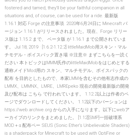
allows you to hatch previously useless dragon eggs. Once
fostered and tamed, they’ll be your faithful companion in all
situations and, of course, can be used for a ride. 最新版
1.16.1 対応 Forge の注意事項. 2020年6月24日に Minecraft バ
ージョン 1.16.1 がリリースされました。現在、Forge リリー
ス版は 1.15.2 まで、 ベータ版 が 1.16.1 まで公開されていま
す。 Jul 18, 2019 · [1.6.2-1.12.2] littleMaidMob用スキン・マル
チモデル・ボイスパック置き場 ※注意※ まずこちらを一読く
ださい 本トピックはMMM氏作のlittleMaidMobをはじめとする
通称メイドMod用の スキン、マルチモデル、ボイスパックの
配布 を目的としたもので、本家LMMを含むその他有志作成の
LMMX、LMMNX、LMRE、LMREpeko 現在の開発最新版の開発
及び配布は こちら で行われています。 1.12.2以上は作者のペ
ージでダウンロードしてください。 1.12以下のバーションは
https://web.archive.org からの入手になります。以下にwebア
ーカイブのリンクをまとめました。 [1.12][SMP]一括破壊系
MOD＋α 配布ペー SEUS (Sonic Ether’s Unbelievable Shaders)
is a shaderpack for Minecraft to be used with OptiFine or