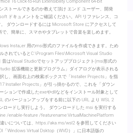
ck-to-Run Extensibility Component 64-bit
すればインストールできるのか教えて頂け エンド ユーザー、開発
osoft ドキュメントをご確認ください。API リファレンス、コ
ンロードするには Microsoft Store にアクセスして
無料で、簡単に、スマホやタブレットで音楽を楽しめます。
ows Insta;;er 用のmsi形式のファイルを作成できます。ため
れているとC:\Program Files\Microsoft Visual Studio
0日 昔はVisual Studioでセットアッププロジェクト(msi形式の
 Studio 拡張機能と更新プログラム」ダイアログが表示される
面右上の検索ボックスで「Installer Projects」を指
 2017 Installer Projects」が引っ掛かるので、これを「ダウン
アプリケーションで作成したexeやdllなどをインストール対象として
SL のバージョンアップをする前に以下の URL より WSL 2
ウンロードし実行しよう。 ダウンロードした msi を実行する
able-feature /featurename:VirtualMachinePlatform
 2 との主な違いについては、https://aka.ms/wsl2 を参照してください
dows Virtual Dsktop（WVD）」に日本語版の