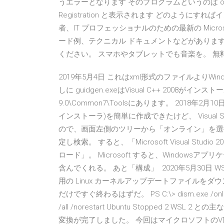
うエラーとなります そのプログラムというのは offiice 16 Cli
Registration と表示されます どのように
者、IT プロフェッショナルのための最新の Micr
ード例、テクニカル ドキュメントなどがあります。 ダウ
ください。 スマホやタブレットでも音楽を。 
2019年5月4日 これはxml形式のファイルよりWind
しに guidgen.exeはVisual C++ 2008がインストールさ
9.0\Common7\Toolsにあります。 2018年2月1
インストーラ)を簡単に作成できたけど、 Visual
ので、画面左側のツリーから「オンライン」を選択し、画
定し検索。 すると、「Microsoft Visual Studio
ロード」。 Microsoft すると、Windows
含んでくれる。 あと「構成」 2020年5月30日 W
用の Linux カーネルアップデートファイルをダ
だけですぐ終わるはずだ。 PS C:\> dism.exe /online /en
/all /norestart Ubuntu Stopped 2 WSL
変換が完了しました。 今回はマイクロソフトのVDI「Win