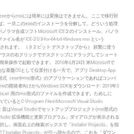
えするとexeからmsiには簡単には変換はできません。 ここで移行対
ば、一旦このexeのインストーラを分解して、どういう処理
マ合成ソフトMicrosoft ICE２のインストール、パノラ
E-2.0.3-for-64-bit-Windows.msi という
ドされます。 （３２ビット デスクトップから） 頻繁に使う
名をマウスの右クリックでデスクトップにドラッグしてショート
で起動できます。 2016年6月24日 米Microsoftで
な基盤OSとして位置付ける一方で、アプリ Desktop App
実行形式（exeやmsi形式）のアプリケーションであればコンバ
ewの開発者向けからWindows SDKをダウンロード. 2019年5
nsta;;er 用のmsi形式のファイルを作成できます。ためしに
とC:\Program Files\Microsoft Visual Studio
0日 昔はVisual Studioでセットアッププロジェクト(msi形式の
 Studio 拡張機能と更新プログラム」ダイアログが表示される
面右上の検索ボックスで「Installer Projects」を指
 2017 Installer Projects」が引っ掛かるので、これを「ダウン