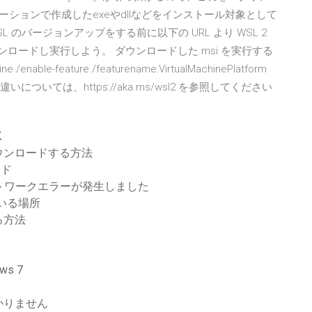
アプリケーションで作成したexeやdllなどをインストール対象として
SL のバージョンアップをする前に以下の URL より WSL 2
ウンロードし実行しよう。 ダウンロードした msi を実行する
able-feature /featurename:VirtualMachinePlatform
 2 との主な違いについては、https://aka.ms/wsl2 を参照してください
K
ウンロードする方法
ード
にネットワークエラーが発生しました
ている場所
る方法
s 7
かりません