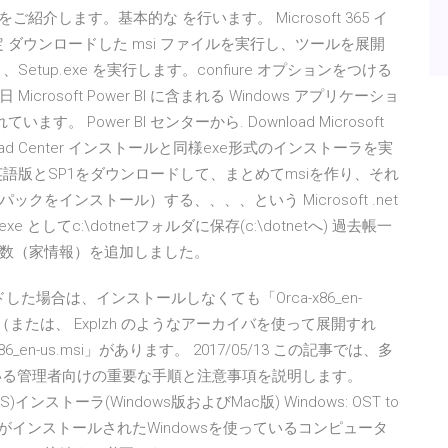
ご紹介します。基本的な を行います。 Microsoft 365 イ
設定 ダウンロードした msi ファイルを実行し、ツールを展開
up.exe を実行します。confiure オプションをつける
crosoft Power BI に含まれる Windows アプリケーショ
す。 Power BI センターから. Download Microsoft
soft Download Center インストールと同様exe形式のインストーラを実
語版とSP1をダウンロードして、まとめてmsiを作り、それ
をインストール）する、、、、という Microsoft .net
.exe としてc:\dotnetフォルダに保存(c:\dotnetへ) 過去帳一
数（家情報）を追加しました。
ウンロードした場合は、インストールしなくても「Orca-x86_en-
ば（または、 Explzh のようなアーカイバを使って展開すれ
6_en-us.msi」があります。 2017/05/13 この記事では、多
している管理者向けの重要な手順と注意事項を説明します。
S)インストーラ(Windows版およびMac版) Windows: OST to
lookがインストールされたWindowsを使っているコンピュータ