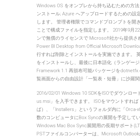
Windows OS をオンプレから持ち込むための方法を
ンストール; Azure へアップロードするための
します。 管理者権限でコマンドプロンプトを開き、Set
ことで構成ファイルを指定します。 2019年9月22日 Mi
ンで無償のライセンスで Microsoft社から提供されていま
Power BI Desktop from Official Micro
行すれば削除とインストールを実施できます。 英
をインストールし、最後に日本語化（ランゲージパック
Framework 1.1 再頒布可能パッケージをdotnetfx
覧画面からの自由設計「一覧表・短冊」に沙羅関
2016/02/01 Windows 10 SDKをISOでダ
us.msi」を入手できます。 ISOをマウントすれ
ば）、「Installers」というフォルダ内に「Orca-x8
数のコンピュータにBox Syncの展開を予定
Windows Mac Box Sync展開用の長期サポート(LT
PSTファイルコンバーターは、Microsoft Out