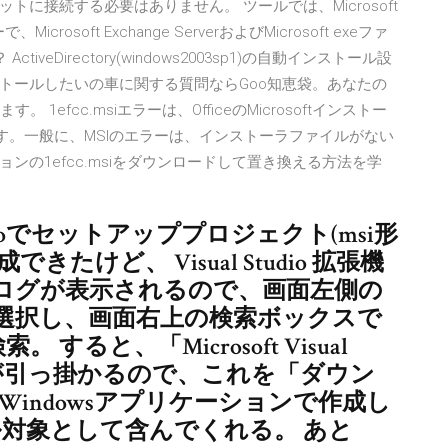
に接続する必要はありません。 ツールでは、Microsoft
osoft Exchange ServerおよびMicrosoft exeファ
eDirectory(windows2003sp1)の自動インストール設
トールしたいの車に関する質問ならGoo知恵袋。あなたの
efcc.msiエラーは、OfficeのMicrosoftインストー
す。一般に、MSIのエラーは、インストーラファイルがない
の1efcc.msiをダウンロードして置き換える方法を学
 Studioでセットアッププロジェクト(msi形
けど、 Visual Studio 拡張機
ログが表示されるので、画面左側の
選択し、画面右上の検索ボックスで
し検索。 すると、「Microsoft Visual
Projects」が引っ掛かるので、これを「ダウン
ると、Windowsアプリケーションで作成し
ール対象として含んでくれる。 あと