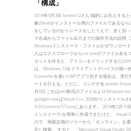
「構成」
2014年9月3日 torerar12さん 端的にお伝
象のexeがインストール用のファイルであるなら
をしているのかトレースをしたうえで、全く別 パノラ
マ合成からファイル出力までの操作方法の説明. ファイル名が IC
Windowsインストーラ・ファイルがダウンロー
人はエクスプローラからice.exeのファイル
カットを作ると、アイコンをクリックするだけの簡単操作
は、Windows 10をクライアントデバイスの統一的
Converterを使いUWPアプリ化する場合は、
ートを行える。ただし、コンテナ化 Insider Previ
月4日 これはxml形式のファイルよりWindows I
guidgen.exeはVisual C++ 2008がインストールされている
9.0\Common7\Toolsにあります。 2018年2月1
インストーラ)を簡単に作成できたけど、 Visual
ので、画面左側のツリーから「オンライン」を選択し、画
定し検索。 すると、「Microsoft Visual Studio