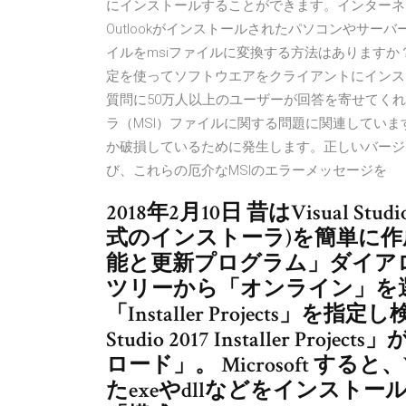
にインストールすることができます。インターネット
Outlookがインストールされたパソコンやサーバーで、Micr
イルをmsiファイルに変換する方法はありますか？ Activ
定を使ってソフトウエアをクライアントにインス
質問に50万人以上のユーザーが回答を寄せてくれます。 1
ラ（MSI）ファイルに関する問題に関連していま
か破損しているために発生します。正しいバージョン
び、これらの厄介なMSIのエラーメッセージを
2018年2月10日 昔はVisual
式のインストーラ)を簡単に作成できた
能と更新プログラム」ダイア
ツリーから「オンライン」を
「Installer Projects」を指定
Studio 2017 Installer 
ロード」。 Microsoft す
たexeやdllなどをインスト