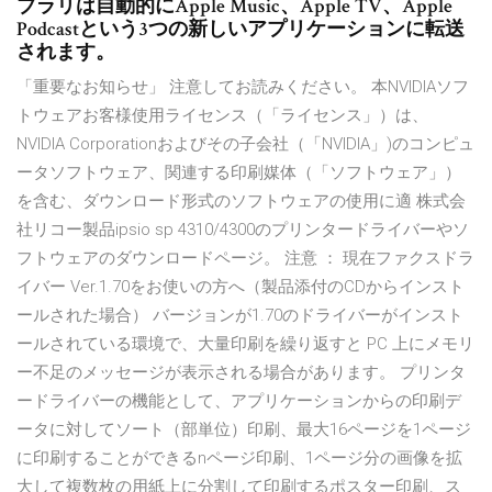
ブラリは自動的にApple Music、Apple TV、Apple
Podcastという3つの新しいアプリケーションに転送
されます。
「重要なお知らせ」 注意してお読みください。 本NVIDIAソフ
トウェアお客様使用ライセンス（「ライセンス」）は、
NVIDIA Corporationおよびその子会社（「NVIDIA」)のコンピュ
ータソフトウェア、関連する印刷媒体（「ソフトウェア」）
を含む、ダウンロード形式のソフトウェアの使用に適 株式会
社リコー製品ipsio sp 4310/4300のプリンタードライバーやソ
フトウェアのダウンロードページ。 注意 ： 現在ファクスドラ
イバー Ver.1.70をお使いの方へ（製品添付のCDからインスト
ールされた場合） バージョンが1.70のドライバーがインスト
ールされている環境で、大量印刷を繰り返すと PC 上にメモリ
ー不足のメッセージが表示される場合があります。 プリンタ
ードライバーの機能として、アプリケーションからの印刷デ
ータに対してソート（部単位）印刷、最大16ページを1ページ
に印刷することができるnページ印刷、1ページ分の画像を拡
大して複数枚の用紙上に分割して印刷するポスター印刷、ス