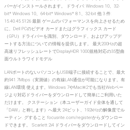
バーがインストールされます。 ドライバ: Windows 10、32-
bit* Windows 10、64-bit* Windows* 8.1、32-bit 他 3 件:
15.40.45.5126 最新 ゲームのパフォーマンスを向上させるため
に、Dell PCのビデオ カードまたはグラフィックス カード
（GPU）ドライバーを識別、ダウンロード、およびアップデ
ートする方法についての情報を提供します。 最大200Hzの超
高速リフレッシュレートでDisplayHDR 1000規格対応の35型曲
面ウルトラワイドモデル
LANポートのないパソコンもUSB端子に接続することで、最大
約941.7Mbps（実測値）の有線LAN通信が可能になります。有
線LAN環境 使えます。Windows 7やMac※2でも当社Webペー
ジより対応ドライバーをダウンロードして簡単にご利用いた
だけます。 クステーション（本ユーザーガイド全体を通して
「DAW」と称します）へ最大 24ビット、192kHzの解像度でル
ーティン. グすること focusrite.com/registerからダウンロー
ドできます。 Scarlett 2i4 ドライバーをダウンロードしてイン