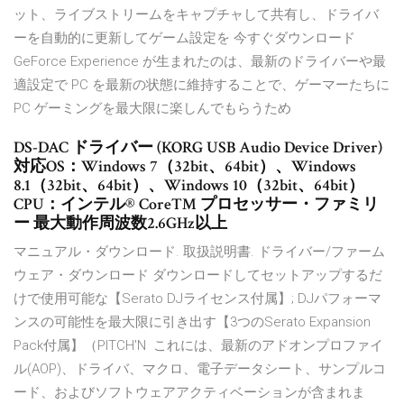
ット、ライブストリームをキャプチャして共有し、ドライバ
ーを自動的に更新してゲーム設定を 今すぐダウンロード
GeForce Experience が生まれたのは、最新のドライバーや最
適設定で PC を最新の状態に維持することで、ゲーマーたちに
PC ゲーミングを最大限に楽しんでもらうため
DS-DAC ドライバー (KORG USB Audio Device Driver)
対応OS：Windows 7（32bit、64bit）、Windows
8.1（32bit、64bit）、Windows 10（32bit、64bit）
CPU：インテル® Core™ プロセッサー・ファミリ
ー 最大動作周波数2.6GHz以上
マニュアル・ダウンロード. 取扱説明書. ドライバー/ファーム
ウェア・ダウンロード ダウンロードしてセットアップするだ
けで使用可能な【Serato DJライセンス付属】; DJパフォーマ
ンスの可能性を最大限に引き出す【3つのSerato Expansion
Pack付属】（PITCH'N これには、最新のアドオンプロファイ
ル(AOP)、ドライバ、マクロ、電子データシート、サンプルコ
ード、およびソフトウェアアクティベーションが含まれま