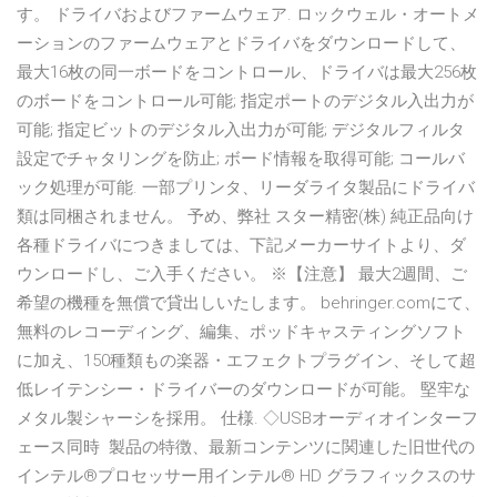
す。 ドライバおよびファームウェア. ロックウェル・オートメ
ーションのファームウェアとドライバをダウンロードして、
最大16枚の同一ボードをコントロール、ドライバは最大256枚
のボードをコントロール可能; 指定ポートのデジタル入出力が
可能; 指定ビットのデジタル入出力が可能; デジタルフィルタ
設定でチャタリングを防止; ボード情報を取得可能; コールバ
ック処理が可能. 一部プリンタ、リーダライタ製品にドライバ
類は同梱されません。 予め、弊社 スター精密(株) 純正品向け
各種ドライバにつきましては、下記メーカーサイトより、ダ
ウンロードし、ご入手ください。 ※【注意】 最大2週間、ご
希望の機種を無償で貸出しいたします。 behringer.comにて、
無料のレコーディング、編集、ポッドキャスティングソフト
に加え、150種類もの楽器・エフェクトプラグイン、そして超
低レイテンシー・ドライバーのダウンロードが可能。 堅牢な
メタル製シャーシを採用。 仕様. ◇USBオーディオインターフ
ェース同時 製品の特徴、最新コンテンツに関連した旧世代の
インテル®プロセッサー用インテル® HD グラフィックスのサ