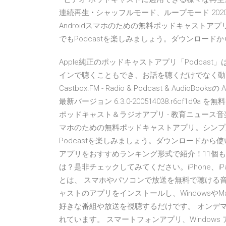
連続再生 • シャッフルモード、ループモード 2020/06/28
Androidスマホのための無料ポッドキャストアプリ。シ
でもPodcastを楽しみましょう。ダウンロードから
Apple純正のポッドキャストアプリ「Podca
インで聴くこともでき、お話を聴くだけでなく動画も
Castbox.FM - Radio & Podcast & Audio
最新バージョン 6.3.0-200514038.r6cf1d9
ポッドキャスト＆ラジオアプリ - 教育ニュース音楽コメディ
マホのための無料ポッドキャストアプリ。シンプルで使い
Podcastを楽しみましょう。ダウンロードから使
アプリをおすすめランキング形式で紹介！11個もの
は？是非チェックしてみてください。iPhone、iP
とは、 スマホやパソコンで放送を無料で聴ける音声コン
ャストのアプリをインストールし、Windows
好きな番組や放送を視聴するだけです。 オンデ
れています。 スマートフォンアプリ、Windows アプ