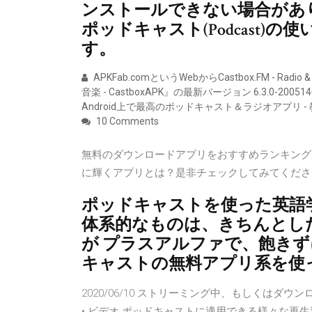
ンストールできない場合があ
ポッドキャスト(Podcast
す。
APKFab.comというWebからCastbox.FM - Radio
音楽 - CastboxAPK』の最新バージョン 6.3.0-200
Android上で最高のポッドキャスト＆ラジオアプリ 
10 Comments
無料のダウンロードアプリをおすすめランキング形
に輝くアプリとは？是非チェックしてみてください。iPh
ポッドキャストを使った英語
体系的なものは、きちんとし
が プラスアルファで、飽きず
キャストの無料アプリ系を使
2020/06/10 ストリーミング中、もしくは
• ビデオ ポッドキャストに適用できる様々な再生速度(