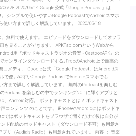
 2020/05/14 Google公式「Google Podcast」は
ンプルで使いやすいGoogle PodcastでAndroidスマホ
使い方まで詳しく解説しています。 2020/05/18
st」は、無料で使えます。 エピソードをダウンロードしてオフラ
見ることができます。 APKFab.comというWebから
Booksの Android用『ポッドキャストラジオの音楽 - CastboxAPK』の
a を無料でオンラインダウンロードする｡FreeのAndroid上で最高の
。 Google公式「Google Podcast」はAndroidス
やすいGoogle PodcastでAndroidスマホでも
い方まで詳しく解説しています。 無料のPodcastを楽しむ
Podcastを楽しむの中でランキングNO.1に輝くアプリと
ad、Android対応。 ポッドキャストとは？ ポッドキャスト
テンツ のことです。 iPhoneやAndroidにはポッドキ
やMacではポッドキャストをブラウザで開くだけで後は自分が
マンド配信のポッドキャスト（ダウンロード不可）も用意さ
リ（Audials Radio）も用意されています。 内容 ： 音楽