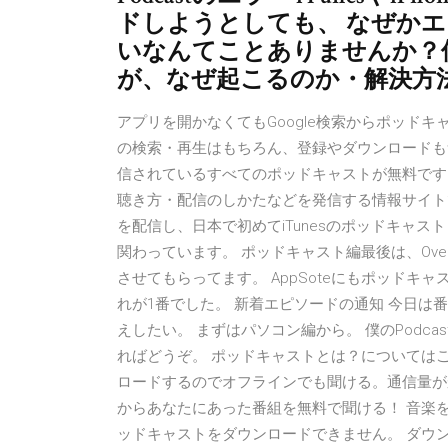
ドしようとしても、 なぜか
いなんてことありませんか？
が、なぜ起こるのか・解決方
アプリを開かなくてもGoogle検索からポッドキャ
の検索・再生はもちろん、登録やダウンロードも無料
信されているすべてのポッドキャストが無料です。 po
聴き方・配信のしかたなどを発信する情報サイトで
を配信し、日本で初めてiTunesのポッドキャ
関わっています。 ポッドキャスト編最後は、Overc
させてもらってます。 AppSoteにもポッド
れが1番でした。 新着エピソードの通知 今日は番
えしたい。 まずはパソコン編から。 僕のPodc
ればどうぞ。 ポッドキャストとは？については
ロードするのでオフラインでも聞ける。通信量がかか
からあなたにあった番組を無料で聞ける！ 音楽を
ッドキャストをダウンロードできません。 ダウ