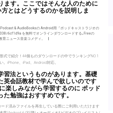
ります。ここではそんな人のために
)の使い方とはどうするのかを説明しま
 & Podcast & AudioBooksの Android用『ポッドキャストラジオの
514038.r6cf1d9a を無料でオンラインダウンロードする｡Freeの
- 教育ニュース音楽コメディ。
式で紹介！44個ものダウンロードの中でランキングNO.1
one、iPad、Android対応。
学習法というものがあります。基礎
た英会話教材で学んで欲しいのです
に楽しみながら学習するのに ポッド
った勉強はおすすめです。
ダウンロード済みファイルを再生している際にご利用いただけます
Android 6.0以降) • オーディオ&ビデオのプレイリスト/