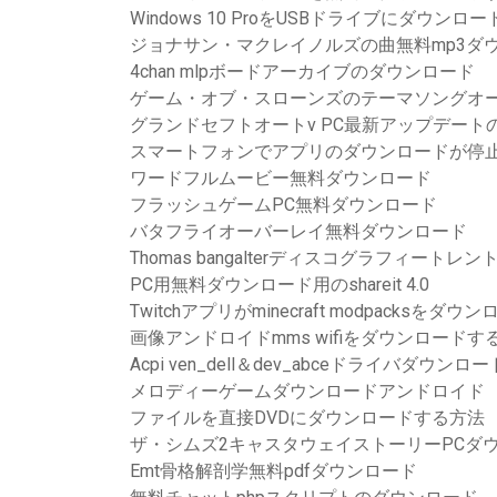
Windows 10 ProをUSBドライブにダウンロ
ジョナサン・マクレイノルズの曲無料mp3ダ
4chan mlpボードアーカイブのダウンロード
ゲーム・オブ・スローンズのテーマソングオ
グランドセフトオートv PC最新アップデート
スマートフォンでアプリのダウンロードが停
ワードフルムービー無料ダウンロード
フラッシュゲームPC無料ダウンロード
バタフライオーバーレイ無料ダウンロード
Thomas bangalterディスコグラフィートレ
PC用無料ダウンロード用のshareit 4.0
Twitchアプリがminecraft modpacksをダ
画像アンドロイドmms wifiをダウンロードす
Acpi ven_dell＆dev_abceドライバダウンロード
メロディーゲームダウンロードアンドロイド
ファイルを直接DVDにダウンロードする方法
ザ・シムズ2キャスタウェイストーリーPCダ
Emt骨格解剖学無料pdfダウンロード