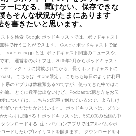
エラーになる、聞けない、保存できな
僕もそんな状況がたまにあります
法を書きたいと思います。
ストを検索; Google ポッドキャストでは、ポッドキャスト
で行うことができます。 Google ポッドキャストで配
dcasting.jp とは. ポッドキャスト関連のニュースや、
す。 運営者のポトフは、2005年2月からポッドキャスト
スト・ディレクトリに掲載されてから、長くポッドキャストに
ast。 こちらは iPhone限定 。 こちらも毎日のように利用
キャスト系のアプリは数種類あるのですが、使ってきた中ではこ
外編。 とくに数字は出ないけど、Podcastの聴き方をお伝
ast愛については、こちらの記事で触れているので、よろしけ
ご理解いただけたかと思います。 ポッドキャストは、ダウン
らずに聞ける！ ポッドキャストは、550,000の番組の中
ダウンロードする. 注：パソコンアプリではアルバムやポ
ンロードしたいプレイリストを開きます。 ダウンロードをオ